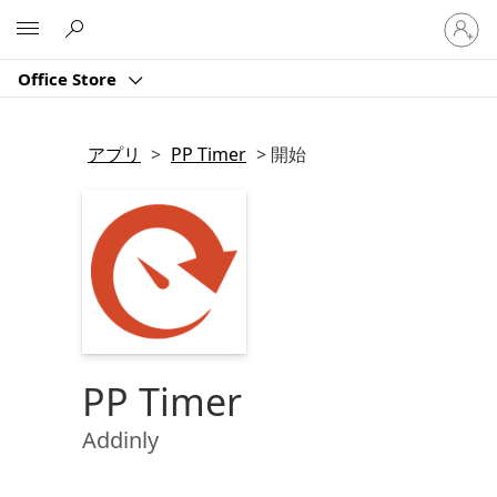
ア
Microsoft
カ
ウ
Office Store
ン
ト
に
アプリ
>
PP Timer
>
開始
サ
イ
ン
イ
ン
す
る
PP Timer
Addinly