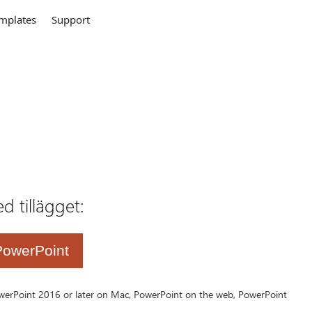
mplates
Support
 tillägget:
owerPoint
PowerPoint 2016 or later on Mac, PowerPoint on the web, PowerPoint