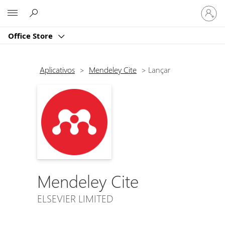
Entre
Microsoft
em
sua
Office Store
conta
Aplicativos
>
Mendeley Cite
>
Lançar
Mendeley Cite
ELSEVIER LIMITED