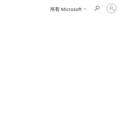
请
所有 Microsoft
登
录
你
的
帐
户