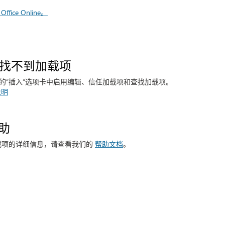
fice Online。
e 中找不到加载项
方的“插入”选项卡中启用编辑、信任加载项和查找加载项。
说明
助
e 加载项的详细信息，请查看我们的
帮助文档
。