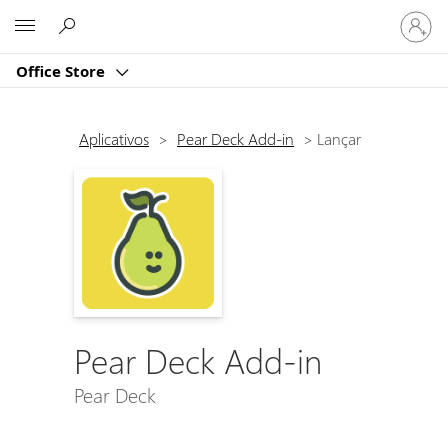
Entre
Microsoft
em
sua
Office Store
conta
Aplicativos
>
Pear Deck Add-in
>
Lançar
Pear Deck Add-in
Pear Deck