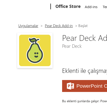
Microsoft
Office Store
Add-ins
Te
Uygulamalar
>
Pear Deck Add-in
>
Başlat
Pear Deck Ad
Pear Deck
Eklenti ile çalışm
PowerPoint O
Bu eklenti şunlarda çalışır: Po