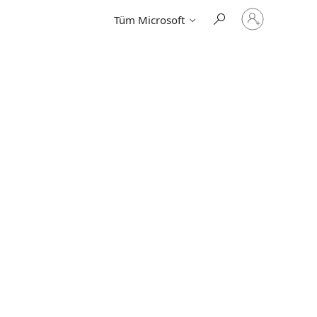
Hesabınızda
Tüm Microsoft
oturum
açın