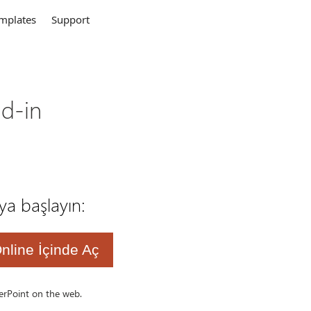
mplates
Support
d-in
aya başlayın:
nline İçinde Aç
werPoint on the web.