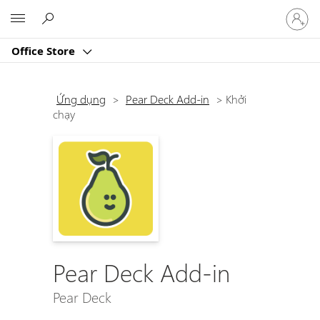
Đăng
Microsoft
nhập
tài
Office Store
khoản
của
bạn
Ứng dụng
>
Pear Deck Add-in
>
Khởi
chạy
Pear Deck Add-in
Pear Deck