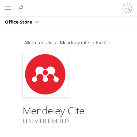
Jelentk
Microsoft
be
a
Office Store
fiókjába
Alkalmazások
>
Mendeley Cite
>
Indítás
Mendeley Cite
ELSEVIER LIMITED