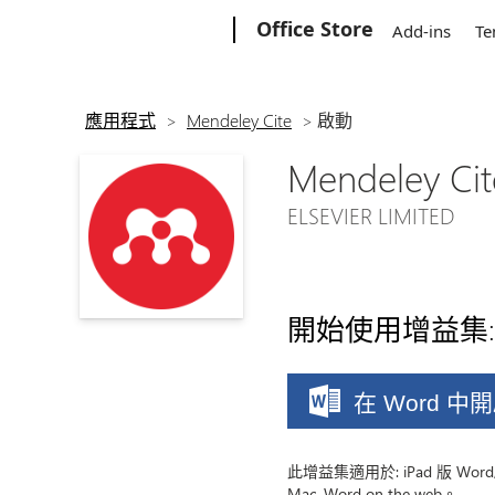
Microsoft
Office Store
Add-ins
Te
應用程式
>
Mendeley Cite
>
啟動
Mendeley Cit
ELSEVIER LIMITED
開始使用增益集:
在 Word 中
此增益集適用於: iPad 版 Word, W
Mac, Word on the web。