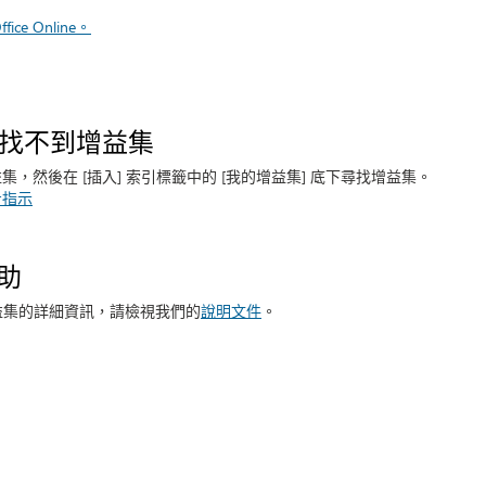
ice Online。
e 中找不到增益集
，然後在 [插入] 索引標籤中的 [我的增益集] 底下尋找增益集。
步指示
助
e 增益集的詳細資訊，請檢視我們的
說明文件
。