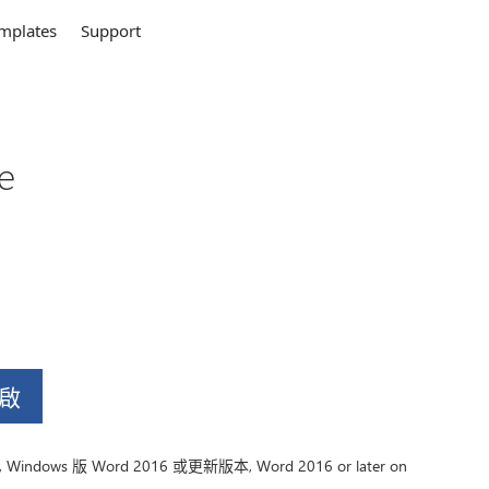
mplates
Support
e
開啟
indows 版 Word 2016 或更新版本, Word 2016 or later on