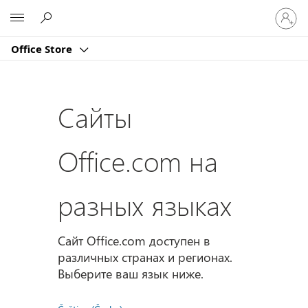
Войдит
Microsoft
в
учетну
Office Store
запись
Сайты
Office.com на
разных языках
Сайт Office.com доступен в
различных странах и регионах.
Выберите ваш язык ниже.