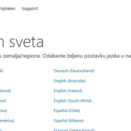
mplates
Support
m sveta
 zemalja/regiona. Odaberite željenu postavku jezika u na
k)
Deutsch (Deutschland)
English (Australia)
tional)
English (Ireland)
ore)
English (South Africa)
ina)
Español (Chile)
américa)
Español (México)
)
Français (International)