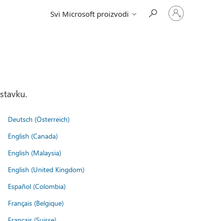
Prijavite
Svi Microsoft proizvodi
se
na
nalog
stavku.
Deutsch (Österreich)
English (Canada)
English (Malaysia)
English (United Kingdom)
Español (Colombia)
Français (Belgique)
Français (Suisse)