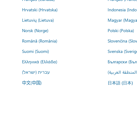
Hrvatski (Hrvatska)
Indonesia (Indo
Lietuvių (Lietuva)
Magyar (Magya
Norsk (Norge)
Polski (Polska)
Română (România)
Slovenčina (Slo
Suomi (Suomi)
Svenska (Sverig
Ελληνικά (Ελλάδα)
Български (Бъл
المنطقة العربية
עברית (ישראל)
中文(中国)
日本語 (日本)