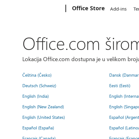
Microsoft
Office Store
Add-ins
Te
Office.com širo
Lokacija Office.com dostupna je u velikom broju
Čeština (Česko)
Dansk (Danmar
Deutsch (Schweiz)
Eesti (Eesti)
English (India)
English (Interna
English (New Zealand)
English (Singap
English (United States)
Español (Argent
Español (España)
Español (Latino
Français (Canada)
Français (France