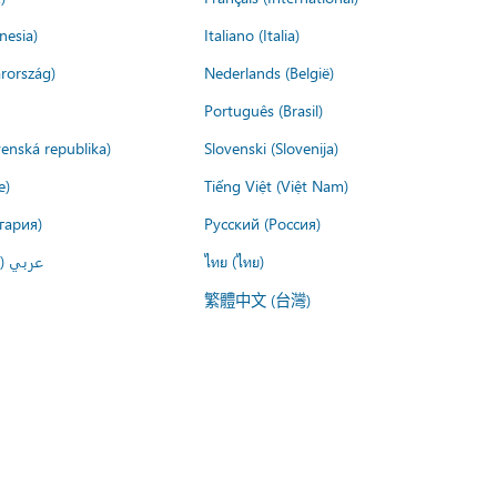
nesia)
Italiano (Italia)
rország)
Nederlands (België)
Português (Brasil)
venská republika)
Slovenski (Slovenija)
e)
Tiếng Việt (Việt Nam)
гария)
Русский (Россия)
عربي ()
ไทย (ไทย)
繁體中文 (台灣)