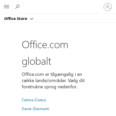
Log
Microsoft
på
din
Office Store
konto
Office.com
globalt
Office.com er tilgængelig i en
række lande/områder. Vælg dit
foretrukne sprog nedenfor.
Čeština (Česko)
Dansk (Danmark)