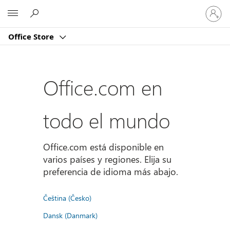
Iniciar
Microsoft
sesión
en
Office Store
tu
cuenta
Office.com en
todo el mundo
Office.com está disponible en
varios países y regiones. Elija su
preferencia de idioma más abajo.
Čeština (Česko)
Dansk (Danmark)