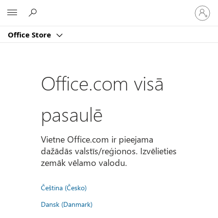
Pierakst
Microsoft
savā
kontā
Office Store
Office.com visā
pasaulē
Vietne Office.com ir pieejama
dažādās valstīs/reģionos. Izvēlieties
zemāk vēlamo valodu.
Čeština (Česko)
Dansk (Danmark)