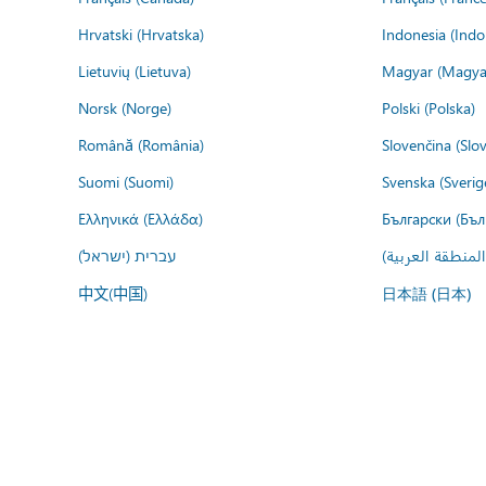
Hrvatski (Hrvatska)
Indonesia (Indo
Lietuvių (Lietuva)
Magyar (Magya
Norsk (Norge)
Polski (Polska)
Română (România)
Slovenčina (Slo
Suomi (Suomi)
Svenska (Sverig
Ελληνικά (Ελλάδα)
Български (Бъл
المنطقة العربية
עברית (ישראל)
中文(中国)
日本語 (日本)