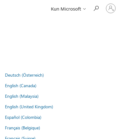
Log
Kun Microsoft
på
din
konto
Deutsch (Österreich)
English (Canada)
English (Malaysia)
English (United Kingdom)
Español (Colombia)
Français (Belgique)
Français (Suisse)