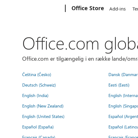
Microsoft
Office Store
Add-ins
Te
Office.com glob
Office.com er tilgængelig i en række lande/omr
Čeština (Česko)
Dansk (Danmar
Deutsch (Schweiz)
Eesti (Eesti)
English (India)
English (Interna
English (New Zealand)
English (Singap
English (United States)
Español (Argent
Español (España)
Español (Latino
Français (Canada)
Français (France