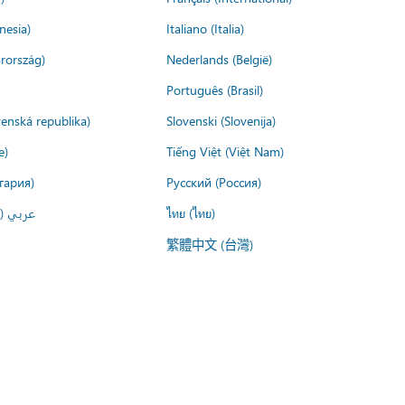
nesia)
Italiano (Italia)
rország)
Nederlands (België)
Português (Brasil)
venská republika)
Slovenski (Slovenija)
e)
Tiếng Việt (Việt Nam)
гария)
Русский (Россия)
عربي ()
ไทย (ไทย)
繁體中文 (台灣)