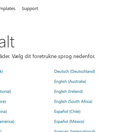
mplates
Support
alt
åder. Vælg dit foretrukne sprog nedenfor.
k)
Deutsch (Deutschland)
English (Australia)
tional)
English (Ireland)
ore)
English (South Africa)
ina)
Español (Chile)
américa)
Español (México)
)
Français (International)