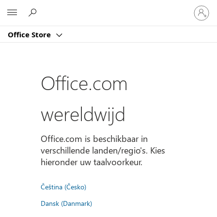
Meld
Microsoft
je
aan
Office Store
bij
je
account
Office.com
wereldwijd
Office.com is beschikbaar in
verschillende landen/regio's. Kies
hieronder uw taalvoorkeur.
Čeština (Česko)
Dansk (Danmark)