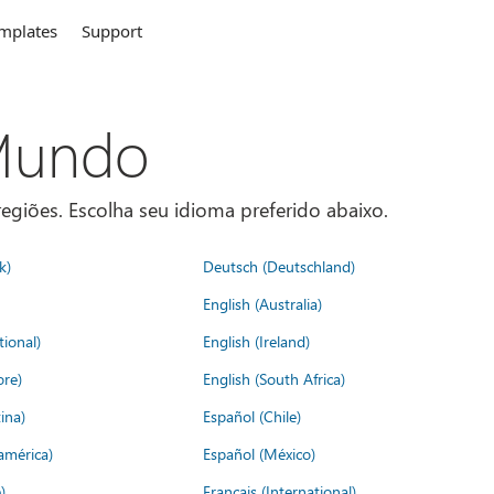
mplates
Support
 Mundo
egiões. Escolha seu idioma preferido abaixo.
k)
Deutsch (Deutschland)
English (Australia)
tional)
English (Ireland)
ore)
English (South Africa)
ina)
Español (Chile)
américa)
Español (México)
)
Français (International)