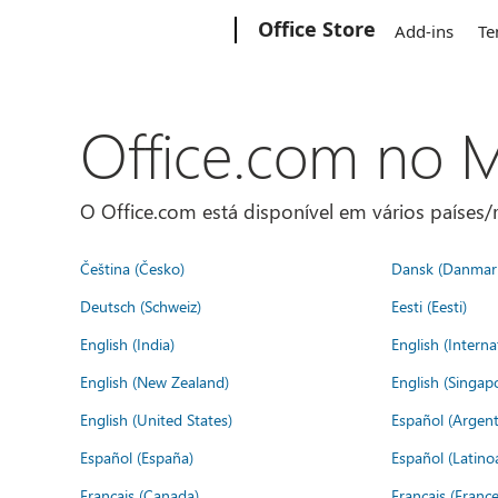
Microsoft
Office Store
Add-ins
Te
Office.com no
O Office.com está disponível em vários países/r
Čeština (Česko)
Dansk (Danmar
Deutsch (Schweiz)
Eesti (Eesti)
English (India)
English (Interna
English (New Zealand)
English (Singap
English (United States)
Español (Argent
Español (España)
Español (Latino
Français (Canada)
Français (France