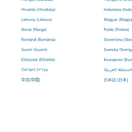
Hrvatski (Hrvatska)
Indonesia (Indo
Lietuvių (Lietuva)
Magyar (Magya
Norsk (Norge)
Polski (Polska)
Română (România)
Slovenčina (Slo
Suomi (Suomi)
Svenska (Sverig
Ελληνικά (Ελλάδα)
Български (Бъл
المنطقة العربية
עברית (ישראל)
中文(中国)
日本語 (日本)