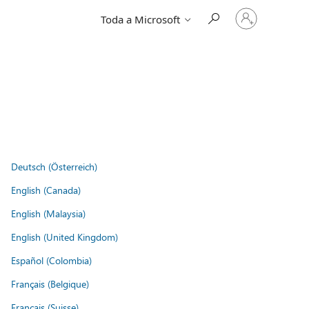
Entre
Toda a Microsoft
em
sua
conta
Deutsch (Österreich)
English (Canada)
English (Malaysia)
English (United Kingdom)
Español (Colombia)
Français (Belgique)
Français (Suisse)