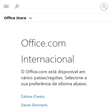
Iniciar
Microsoft
sessão
na
Office Store
conta
Office.com
Internacional
O Office.com está disponível em
vários países/regiões. Selecione a
sua preferência de idioma abaixo.
Čeština (Česko)
Dansk (Danmark)