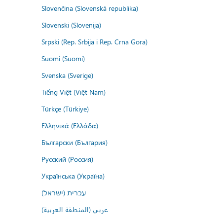
Slovenčina (Slovenská republika)
Slovenski (Slovenija)
Srpski (Rep. Srbija i Rep. Crna Gora)
Suomi (Suomi)
Svenska (Sverige)
Tiếng Việt (Việt Nam)
Türkçe (Türkiye)
Ελληνικά (Ελλάδα)
Български (България)
Русский (Россия)
Українська (Україна)
עברית (ישראל)
عربي (المنطقة العربية)