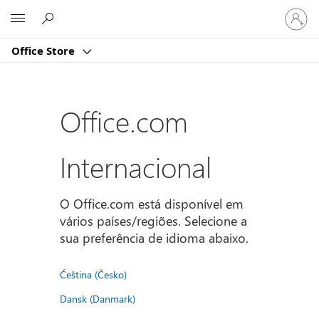
Iniciar
Microsoft
sessão
na
Office Store
conta
Office.com
Internacional
O Office.com está disponível em
vários países/regiões. Selecione a
sua preferência de idioma abaixo.
Čeština (Česko)
Dansk (Danmark)