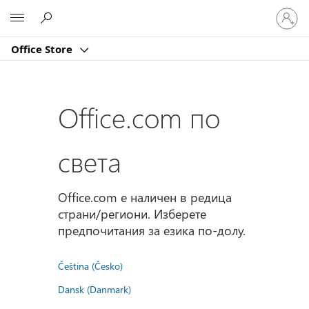
Влезте
Microsoft
във
вашия
Office Store
акаунт
Office.com по
света
Office.com е наличен в редица
страни/региони. Изберете
предпочитания за езика по-долу.
Čeština (Česko)
Dansk (Danmark)