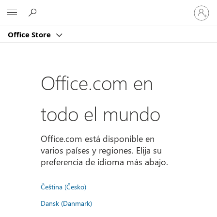
Iniciar
Microsoft
sesión
en
Office Store
tu
cuenta
Office.com en
todo el mundo
Office.com está disponible en
varios países y regiones. Elija su
preferencia de idioma más abajo.
Čeština (Česko)
Dansk (Danmark)