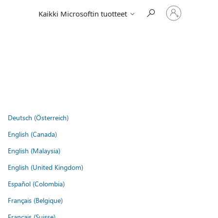
Kirjaudu
Kaikki Microsoftin tuotteet
sisään
tilille
Deutsch (Österreich)
English (Canada)
English (Malaysia)
English (United Kingdom)
Español (Colombia)
Français (Belgique)
Français (Suisse)