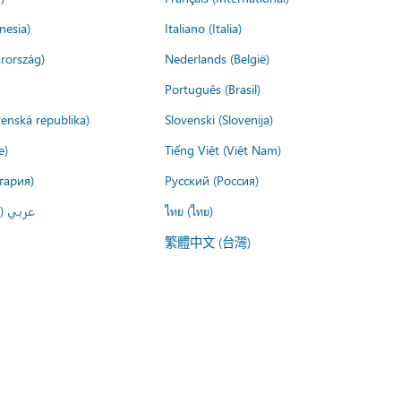
nesia)
Italiano (Italia)
rország)
Nederlands (België)
Português (Brasil)
venská republika)
Slovenski (Slovenija)
e)
Tiếng Việt (Việt Nam)
гария)
Русский (Россия)
عربي ()
ไทย (ไทย)
繁體中文 (台灣)