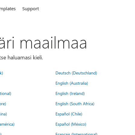
mplates
Support
äri maailmaa
tse haluamasi kieli.
k)
Deutsch (Deutschland)
English (Australia)
tional)
English (Ireland)
ore)
English (South Africa)
ina)
Español (Chile)
américa)
Español (México)
)
Français (International)