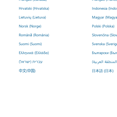
Hrvatski (Hrvatska)
Indonesia (Indo
Lietuvių (Lietuva)
Magyar (Magya
Norsk (Norge)
Polski (Polska)
Română (România)
Slovenčina (Slo
Suomi (Suomi)
Svenska (Sverig
Ελληνικά (Ελλάδα)
Български (Бъл
المنطقة العربية
עברית (ישראל)
中文(中国)
日本語 (日本)