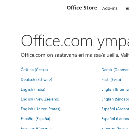
Microsoft
Office Store
Add-ins
Te
Office.com ymp
Office.com on saatavana eri maissa/alueilla. Vali
Čeština (Česko)
Dansk (Danmar
Deutsch (Schweiz)
Eesti (Eesti)
English (India)
English (Interna
English (New Zealand)
English (Singap
English (United States)
Español (Argent
Español (España)
Español (Latino
Français (Canada)
Français (France