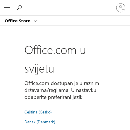
Prijavite
Microsoft
se
u
Office Store
svoj
račun
Office.com u
svijetu
Office.com dostupan je u raznim
državama/regijama. U nastavku
odaberite preferirani jezik.
Čeština (Česko)
Dansk (Danmark)