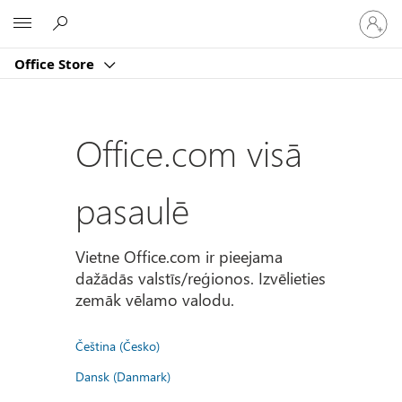
Pierakst
Microsoft
savā
kontā
Office Store
Office.com visā
pasaulē
Vietne Office.com ir pieejama
dažādās valstīs/reģionos. Izvēlieties
zemāk vēlamo valodu.
Čeština (Česko)
Dansk (Danmark)