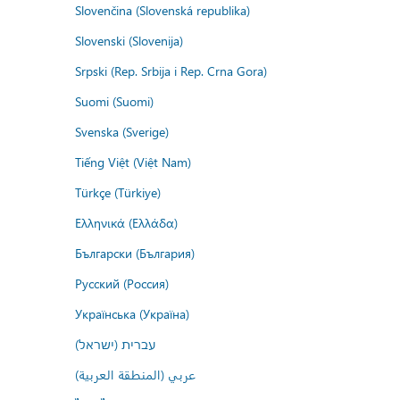
Slovenčina (Slovenská republika)
Slovenski (Slovenija)
Srpski (Rep. Srbija i Rep. Crna Gora)
Suomi (Suomi)
Svenska (Sverige)
Tiếng Việt (Việt Nam)
Türkçe (Türkiye)
Ελληνικά (Ελλάδα)
Български (България)
Русский (Россия)
Українська (Україна)
עברית (ישראל)
عربي (المنطقة العربية)