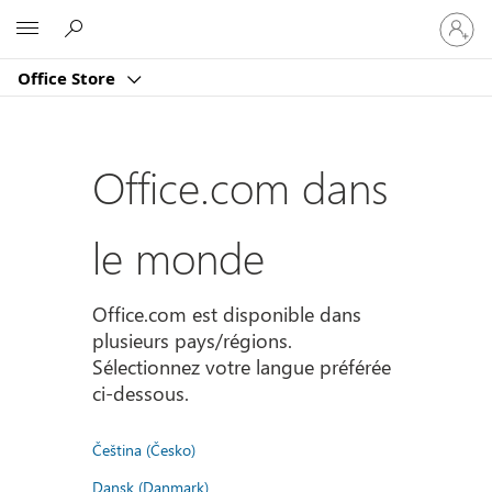
Connect
Microsoft
vous
à
Office Store
votre
compte
Office.com dans
le monde
Office.com est disponible dans
plusieurs pays/régions.
Sélectionnez votre langue préférée
ci-dessous.
Čeština (Česko)
Dansk (Danmark)