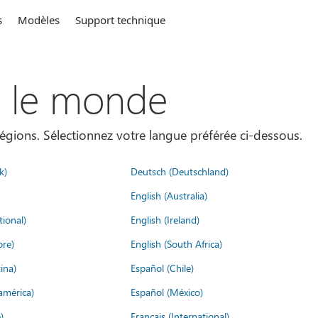
s
Modèles
Support technique
s le monde
égions. Sélectionnez votre langue préférée ci-dessous.
k)
Deutsch (Deutschland)
English (Australia)
tional)
English (Ireland)
ore)
English (South Africa)
ina)
Español (Chile)
américa)
Español (México)
)
Français (International)