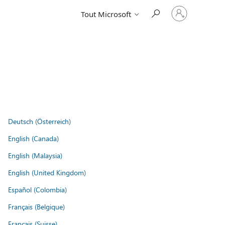
Connectez-
Tout Microsoft
vous
à
votre
compte
Deutsch (Österreich)
English (Canada)
English (Malaysia)
English (United Kingdom)
Español (Colombia)
Français (Belgique)
Français (Suisse)