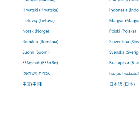
Hrvatski (Hrvatska)
Indonesia (Indo
Lietuvių (Lietuva)
Magyar (Magya
Norsk (Norge)
Polski (Polska)
Română (România)
Slovenčina (Slo
Suomi (Suomi)
Svenska (Sverig
Ελληνικά (Ελλάδα)
Български (Бъл
المنطقة العربية
עברית (ישראל)
中文(中国)
日本語 (日本)