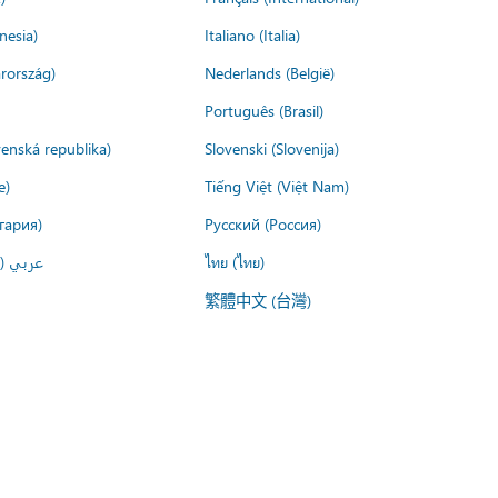
nesia)
Italiano (Italia)
rország)
Nederlands (België)
Português (Brasil)
venská republika)
Slovenski (Slovenija)
e)
Tiếng Việt (Việt Nam)
гария)
Русский (Россия)
عربي ()
ไทย (ไทย)
繁體中文 (台灣)