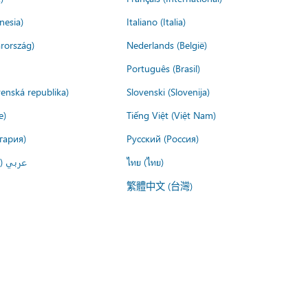
nesia)
Italiano (Italia)
rország)
Nederlands (België)
Português (Brasil)
venská republika)
Slovenski (Slovenija)
e)
Tiếng Việt (Việt Nam)
гария)
Русский (Россия)
عربي ()
ไทย (ไทย)
繁體中文 (台灣)