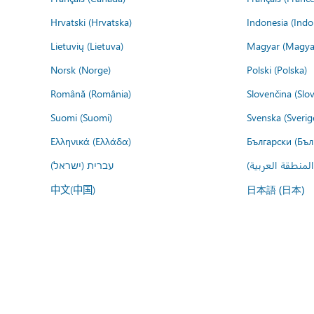
Hrvatski (Hrvatska)
Indonesia (Indo
Lietuvių (Lietuva)
Magyar (Magya
Norsk (Norge)
Polski (Polska)
Română (România)
Slovenčina (Slo
Suomi (Suomi)
Svenska (Sverig
Ελληνικά (Ελλάδα)
Български (Бъл
المنطقة العربية
עברית (ישראל)
中文(中国)
日本語 (日本)