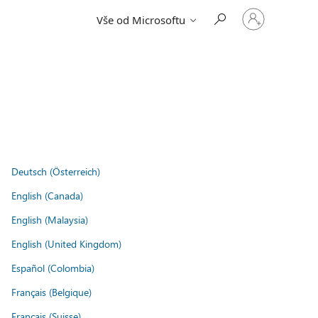
Přihlaste
Vše od Microsoftu
se
ke
svému
účtu
Deutsch (Österreich)
English (Canada)
English (Malaysia)
English (United Kingdom)
Español (Colombia)
Français (Belgique)
Français (Suisse)