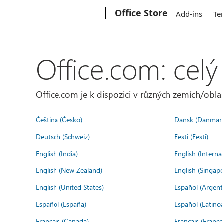
Microsoft
Office Store
Add-ins
Te
Office.com: celý
Office.com je k dispozici v různých zemích/oblas
Čeština (Česko)
Dansk (Danmar
Deutsch (Schweiz)
Eesti (Eesti)
English (India)
English (Interna
English (New Zealand)
English (Singap
English (United States)
Español (Argent
Español (España)
Español (Latino
Français (Canada)
Français (France