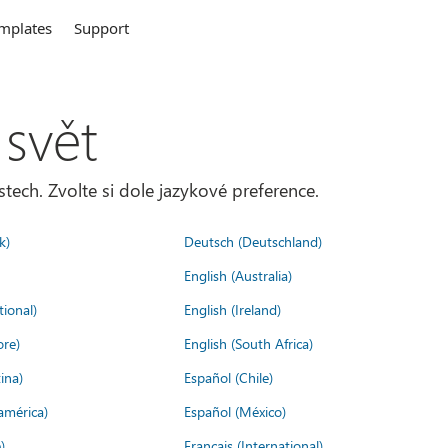
mplates
Support
 svět
tech. Zvolte si dole jazykové preference.
k)
Deutsch (Deutschland)
English (Australia)
tional)
English (Ireland)
ore)
English (South Africa)
ina)
Español (Chile)
américa)
Español (México)
)
Français (International)