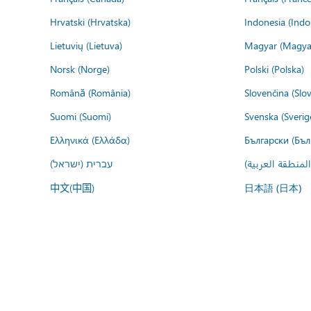
Hrvatski (Hrvatska)
Indonesia (Indo
Lietuvių (Lietuva)
Magyar (Magya
Norsk (Norge)
Polski (Polska)
Română (România)
Slovenčina (Slo
Suomi (Suomi)
Svenska (Sverig
Ελληνικά (Ελλάδα)
Български (Бъл
المنطقة العربية
עברית (ישראל)
中文(中国)
日本語 (日本)