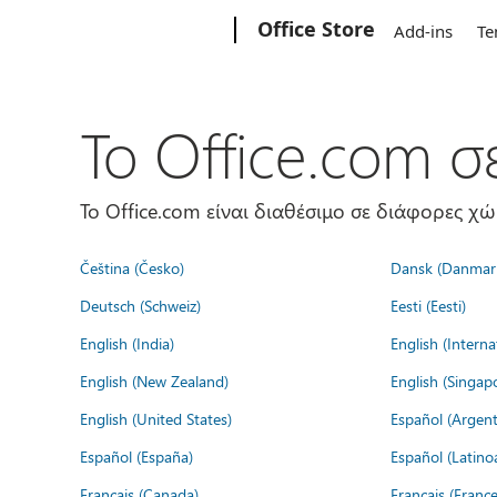
Microsoft
Office Store
Add-ins
Te
Το Office.com 
Το Office.com είναι διαθέσιμο σε διάφορες χ
Čeština (Česko)
Dansk (Danmar
Deutsch (Schweiz)
Eesti (Eesti)
English (India)
English (Interna
English (New Zealand)
English (Singap
English (United States)
Español (Argent
Español (España)
Español (Latino
Français (Canada)
Français (France