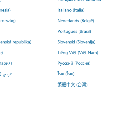
nesia)
Italiano (Italia)
rország)
Nederlands (België)
Português (Brasil)
venská republika)
Slovenski (Slovenija)
e)
Tiếng Việt (Việt Nam)
гария)
Русский (Россия)
عربي ()
ไทย (ไทย)
繁體中文 (台灣)