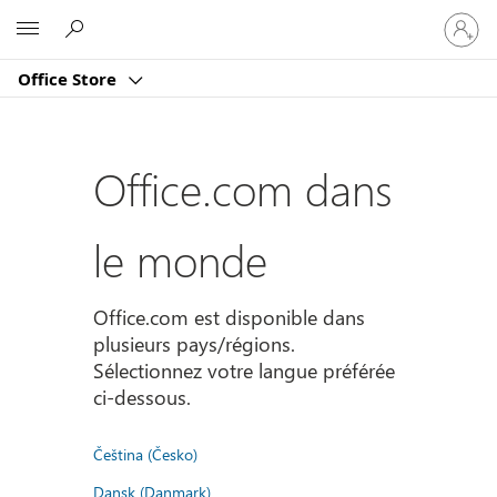
Connect
Microsoft
vous
à
Office Store
votre
compte
Office.com dans
le monde
Office.com est disponible dans
plusieurs pays/régions.
Sélectionnez votre langue préférée
ci-dessous.
Čeština (Česko)
Dansk (Danmark)