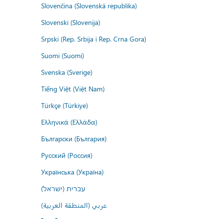
Slovenčina (Slovenská republika)
Slovenski (Slovenija)
Srpski (Rep. Srbija i Rep. Crna Gora)
Suomi (Suomi)
Svenska (Sverige)
Tiếng Việt (Việt Nam)
Türkçe (Türkiye)
Ελληνικά (Ελλάδα)
Български (България)
Русский (Россия)
Українська (Україна)
עברית (ישראל)
عربي (المنطقة العربية)