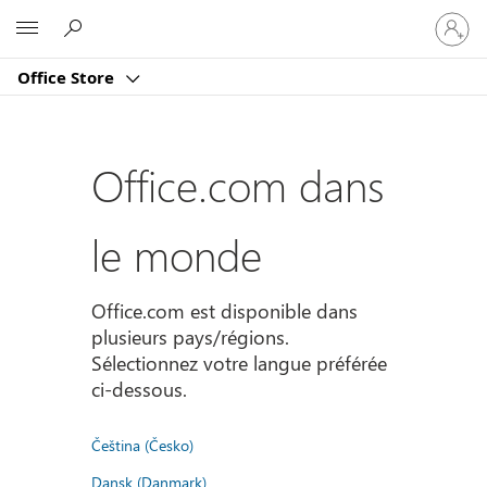
Connect
Microsoft
vous
à
Office Store
votre
compte
Office.com dans
le monde
Office.com est disponible dans
plusieurs pays/régions.
Sélectionnez votre langue préférée
ci-dessous.
Čeština (Česko)
Dansk (Danmark)