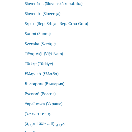
Slovenčina (Slovenská republika)
Slovenski (Slovenija)
Srpski (Rep. Srbija i Rep. Crna Gora)
Suomi (Suomi)
Svenska (Sverige)
Tiếng Việt (Việt Nam)
Türkçe (Türkiye)
Ελληνικά (Ελλάδα)
Български (България)
Русский (Россия)
Українська (Україна)
עברית (ישראל)
عربي (المنطقة العربية)