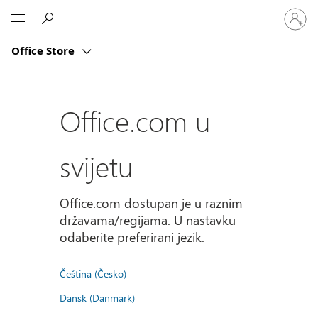
Prijavite
Microsoft
se
u
Office Store
svoj
račun
Office.com u
svijetu
Office.com dostupan je u raznim
državama/regijama. U nastavku
odaberite preferirani jezik.
Čeština (Česko)
Dansk (Danmark)