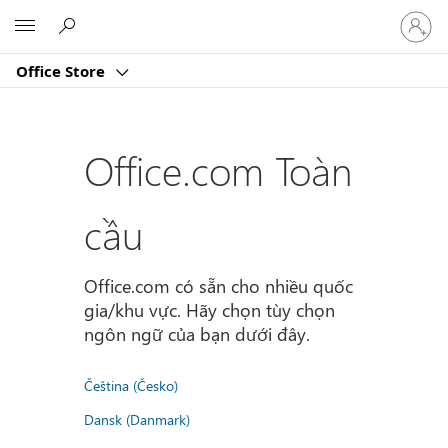
Đăng
Microsoft
nhập
tài
Office Store
khoản
của
bạn
Office.com Toàn
cầu
Office.com có sẵn cho nhiều quốc
gia/khu vực. Hãy chọn tùy chọn
ngôn ngữ của bạn dưới đây.
Čeština (Česko)
Dansk (Danmark)