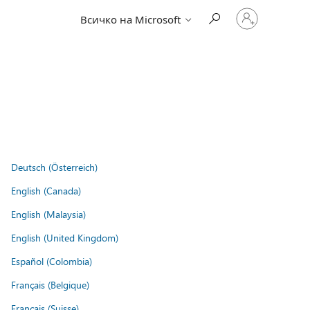
Влезте
Всичко на Microsoft
във
вашия
акаунт
Deutsch (Österreich)
English (Canada)
English (Malaysia)
English (United Kingdom)
Español (Colombia)
Français (Belgique)
Français (Suisse)