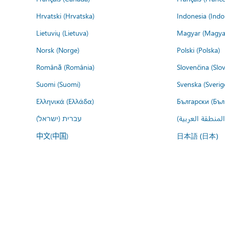
Hrvatski (Hrvatska)
Indonesia (Indo
Lietuvių (Lietuva)
Magyar (Magya
Norsk (Norge)
Polski (Polska)
Română (România)
Slovenčina (Slo
Suomi (Suomi)
Svenska (Sverig
Ελληνικά (Ελλάδα)
Български (Бъл
المنطقة العربية
עברית (ישראל)
中文(中国)
日本語 (日本)