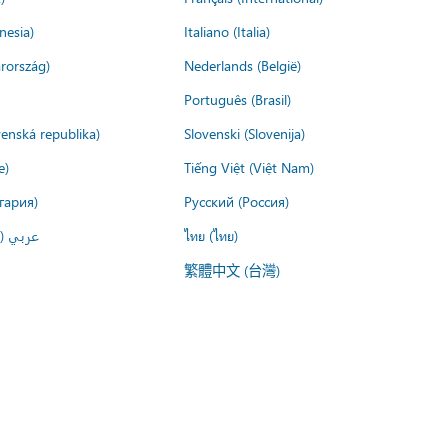
nesia)
Italiano (Italia)
rország)
Nederlands (België)
Português (Brasil)
venská republika)
Slovenski (Slovenija)
e)
Tiếng Việt (Việt Nam)
гария)
Русский (Россия)
عربي ()
ไทย (ไทย)
繁體中文 (台灣)