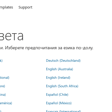
mplates
Support
вета
и. Изберете предпочитания за езика по-долу.
k)
Deutsch (Deutschland)
English (Australia)
tional)
English (Ireland)
ore)
English (South Africa)
ina)
Español (Chile)
américa)
Español (México)
)
Français (International)