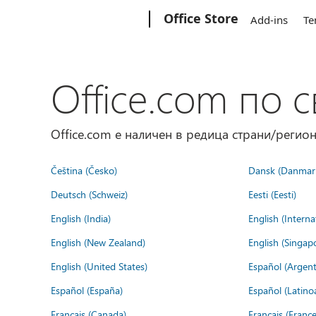
Microsoft
Office Store
Add-ins
Te
Office.com по с
Office.com е наличен в редица страни/регион
Čeština (Česko)
Dansk (Danmar
Deutsch (Schweiz)
Eesti (Eesti)
English (India)
English (Interna
English (New Zealand)
English (Singap
English (United States)
Español (Argent
Español (España)
Español (Latino
Français (Canada)
Français (France