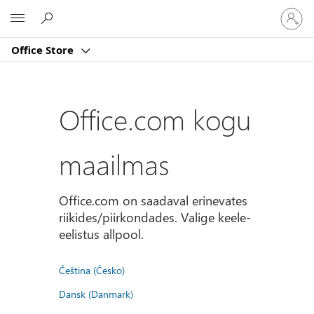
Logige
Microsoft
sisse
oma
Office Store
kontole
Office.com kogu
maailmas
Office.com on saadaval erinevates
riikides/piirkondades. Valige keele-
eelistus allpool.
Čeština (Česko)
Dansk (Danmark)