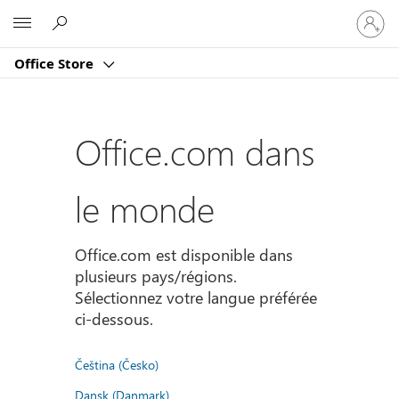
Connect
Microsoft
vous
à
Office Store
votre
compte
Office.com dans
le monde
Office.com est disponible dans
plusieurs pays/régions.
Sélectionnez votre langue préférée
ci-dessous.
Čeština (Česko)
Dansk (Danmark)