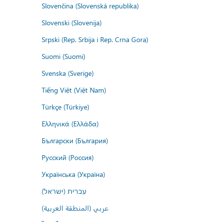
Slovenčina (Slovenská republika)
Slovenski (Slovenija)
Srpski (Rep. Srbija i Rep. Crna Gora)
Suomi (Suomi)
Svenska (Sverige)
Tiếng Việt (Việt Nam)
Türkçe (Türkiye)
Ελληνικά (Ελλάδα)
Български (България)
Русский (Россия)
Українська (Україна)
עברית (ישראל)
عربي (المنطقة العربية)