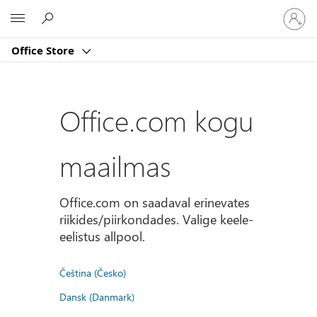
Logige
Microsoft
sisse
oma
Office Store
kontole
Office.com kogu
maailmas
Office.com on saadaval erinevates
riikides/piirkondades. Valige keele-
eelistus allpool.
Čeština (Česko)
Dansk (Danmark)