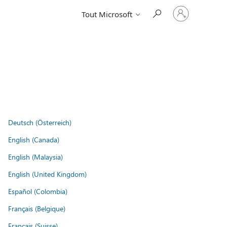
Connectez-
Tout Microsoft
vous
à
votre
compte
Deutsch (Österreich)
English (Canada)
English (Malaysia)
English (United Kingdom)
Español (Colombia)
Français (Belgique)
Français (Suisse)