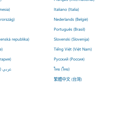
nesia)
Italiano (Italia)
rország)
Nederlands (België)
Português (Brasil)
venská republika)
Slovenski (Slovenija)
e)
Tiếng Việt (Việt Nam)
гария)
Русский (Россия)
عربي ()
ไทย (ไทย)
繁體中文 (台灣)