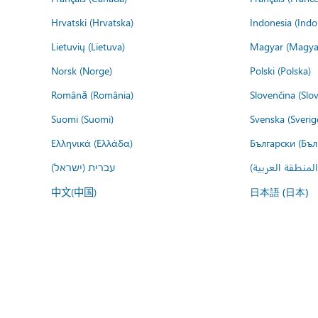
Hrvatski (Hrvatska)
Indonesia (Indo
Lietuvių (Lietuva)
Magyar (Magya
Norsk (Norge)
Polski (Polska)
Română (România)
Slovenčina (Slo
Suomi (Suomi)
Svenska (Sverig
Ελληνικά (Ελλάδα)
Български (Бъл
المنطقة العربية
עברית (ישראל)
中文(中国)
日本語 (日本)