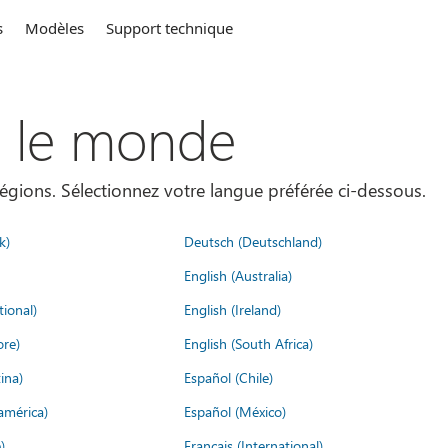
s
Modèles
Support technique
s le monde
égions. Sélectionnez votre langue préférée ci-dessous.
k)
Deutsch (Deutschland)
English (Australia)
tional)
English (Ireland)
ore)
English (South Africa)
ina)
Español (Chile)
américa)
Español (México)
)
Français (International)