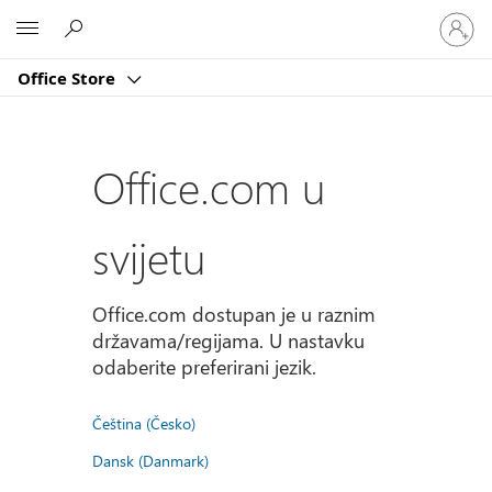
Prijavite
Microsoft
se
u
Office Store
svoj
račun
Office.com u
svijetu
Office.com dostupan je u raznim
državama/regijama. U nastavku
odaberite preferirani jezik.
Čeština (Česko)
Dansk (Danmark)