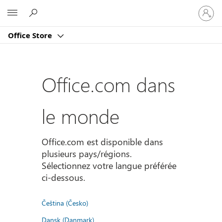
Connect
Microsoft
vous
à
Office Store
votre
compte
Office.com dans
le monde
Office.com est disponible dans
plusieurs pays/régions.
Sélectionnez votre langue préférée
ci-dessous.
Čeština (Česko)
Dansk (Danmark)