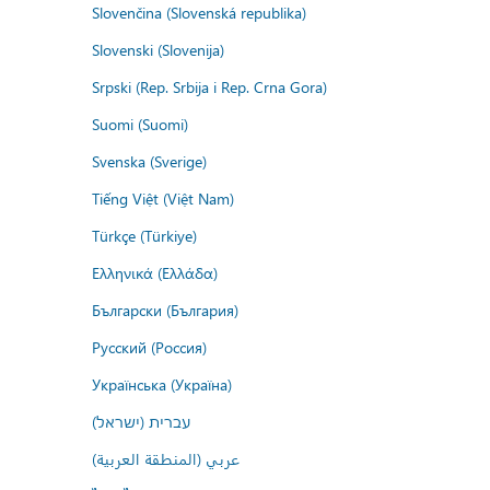
Slovenčina (Slovenská republika)
Slovenski (Slovenija)
Srpski (Rep. Srbija i Rep. Crna Gora)
Suomi (Suomi)
Svenska (Sverige)
Tiếng Việt (Việt Nam)
Türkçe (Türkiye)
Ελληνικά (Ελλάδα)
Български (България)
Русский (Россия)
Українська (Україна)
עברית (ישראל)
عربي (المنطقة العربية)