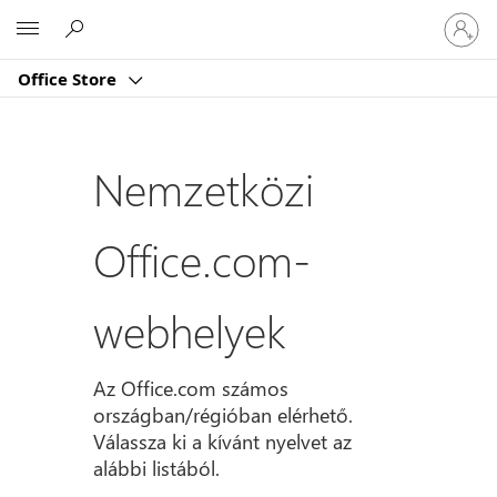
Jelentk
Microsoft
be
a
Office Store
fiókjába
Nemzetközi
Office.com-
webhelyek
Az Office.com számos
országban/régióban elérhető.
Válassza ki a kívánt nyelvet az
alábbi listából.