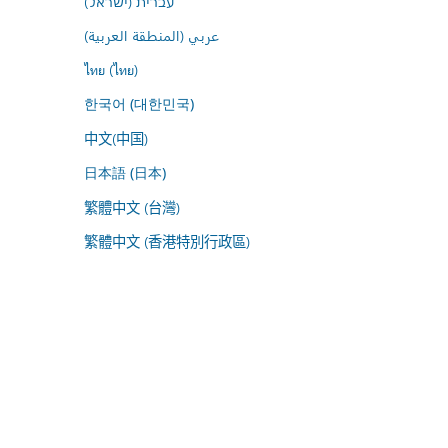
עברית (ישראל)
عربي (المنطقة العربية)
ไทย (ไทย)
한국어 (대한민국)
中文(中国)
日本語 (日本)
繁體中文 (台灣)
繁體中文 (香港特別行政區)