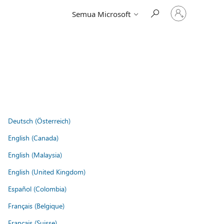
Masuk
Semua Microsoft
ke
akun
Anda
Deutsch (Österreich)
English (Canada)
English (Malaysia)
English (United Kingdom)
Español (Colombia)
Français (Belgique)
Français (Suisse)