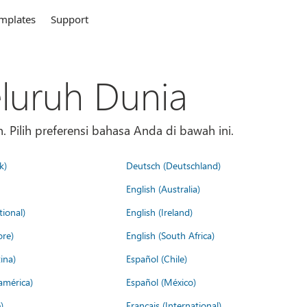
mplates
Support
eluruh Dunia
 Pilih preferensi bahasa Anda di bawah ini.
k)
Deutsch (Deutschland)
English (Australia)
tional)
English (Ireland)
ore)
English (South Africa)
ina)
Español (Chile)
américa)
Español (México)
)
Français (International)