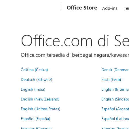
Microsoft
Office Store
Add-ins
Te
Office.com di S
Office.com tersedia di berbagai negara/kawasan.
Čeština (Česko)
Dansk (Danmar
Deutsch (Schweiz)
Eesti (Eesti)
English (India)
English (Interna
English (New Zealand)
English (Singap
English (United States)
Español (Argent
Español (España)
Español (Latino
Français (Canada)
Français (France