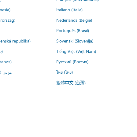
nesia)
Italiano (Italia)
rország)
Nederlands (België)
Português (Brasil)
venská republika)
Slovenski (Slovenija)
e)
Tiếng Việt (Việt Nam)
гария)
Русский (Россия)
عربي ()
ไทย (ไทย)
繁體中文 (台灣)