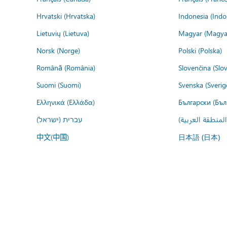
Hrvatski (Hrvatska)
Indonesia (Indo
Lietuvių (Lietuva)
Magyar (Magya
Norsk (Norge)
Polski (Polska)
Română (România)
Slovenčina (Slo
Suomi (Suomi)
Svenska (Sverig
Ελληνικά (Ελλάδα)
Български (Бъл
المنطقة العربية
עברית (ישראל)
中文(中国)
日本語 (日本)