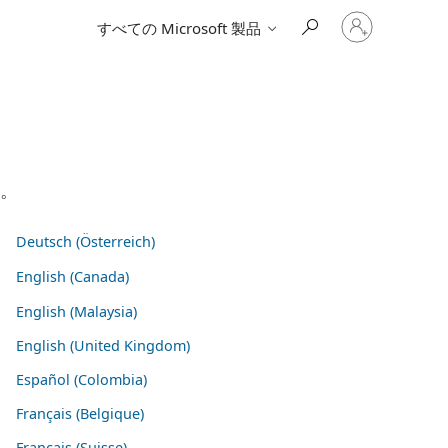
ア
すべての Microsoft 製品
カ
ウ
ン
ト
に
サ
イ
ン
イ
い。
ン
す
る
Deutsch (Österreich)
English (Canada)
English (Malaysia)
English (United Kingdom)
Español (Colombia)
Français (Belgique)
Français (Suisse)