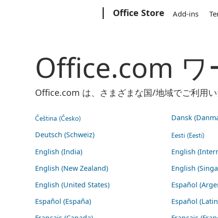
Microsoft
Office Store
Add-ins
Te
Office.co
Office.com は、さまざまな国/地域で
Čeština (Česko)
Dansk (Danma
Deutsch (Schweiz)
Eesti (Eesti)
English (India)
English (Inter
English (New Zealand)
English (Sing
English (United States)
Español (Arge
Español (España)
Español (Lati
Français (Canada)
Français (Fran