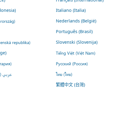
donesia)
Italiano (Italia)
rország)
Nederlands (België)
Português (Brasil)
venská republika)
Slovenski (Slovenija)
ige)
Tiếng Việt (Việt Nam)
гария)
Русский (Россия)
عربي ()
ไทย (ไทย)
繁體中文 (台灣)