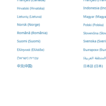
Hrvatski (Hrvatska)
Indonesia (In
Lietuvių (Lietuva)
Magyar (Magya
Norsk (Norge)
Polski (Polska)
Română (România)
Slovenčina (Slo
Suomi (Suomi)
Svenska (Sver
Ελληνικά (Ελλάδα)
Български (Бъл
المنطقة العربية
עברית (ישראל)
中文(中国)
日本語 (日本)