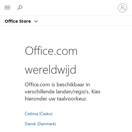
Meld
Microsoft
je
aan
Office Store
bij
je
account
Office.com
wereldwijd
Office.com is beschikbaar in
verschillende landen/regio's. Kies
hieronder uw taalvoorkeur.
Čeština (Česko)
Dansk (Danmark)