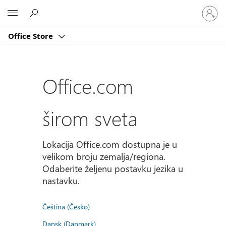
Prijavite
Microsoft
se
na
Office Store
nalog
Office.com
širom sveta
Lokacija Office.com dostupna je u
velikom broju zemalja/regiona.
Odaberite željenu postavku jezika u
nastavku.
Čeština (Česko)
Dansk (Danmark)