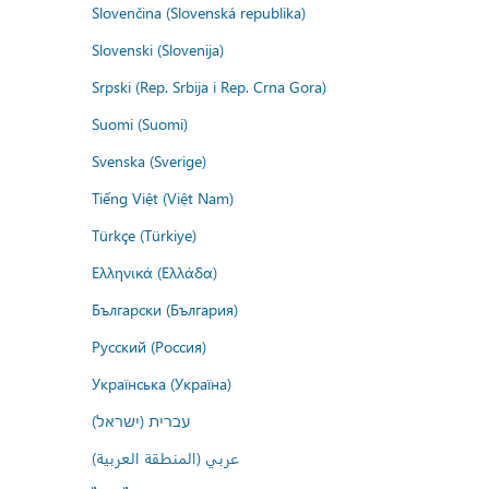
Slovenčina (Slovenská republika)
Slovenski (Slovenija)
Srpski (Rep. Srbija i Rep. Crna Gora)
Suomi (Suomi)
Svenska (Sverige)
Tiếng Việt (Việt Nam)
Türkçe (Türkiye)
Ελληνικά (Ελλάδα)
Български (България)
Русский (Россия)
Українська (Україна)
עברית (ישראל)
عربي (المنطقة العربية)