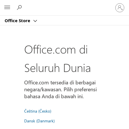
Masuk
Microsoft
ke
akun
Office Store
Anda
Office.com di
Seluruh Dunia
Office.com tersedia di berbagai
negara/kawasan. Pilih preferensi
bahasa Anda di bawah ini.
Čeština (Česko)
Dansk (Danmark)