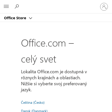
Prihlást
Microsoft
sa
k
Office Store
svojmu
kontu
Office.com –
celý svet
Lokalita Office.com je dostupná v
rôznych krajinách a oblastiach.
Nižšie si vyberte svoj preferovaný
jazyk.
Čeština (Česko)
Dansk (Danmark)