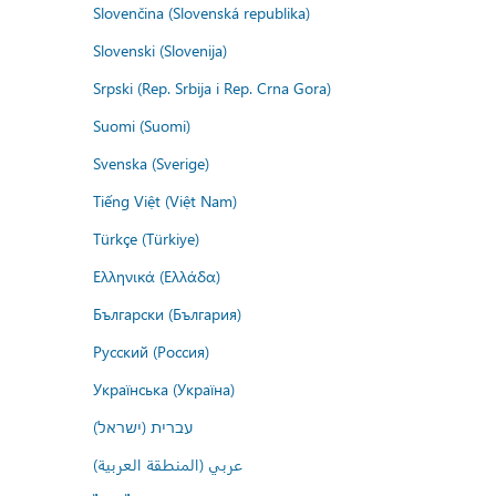
Slovenčina (Slovenská republika)
Slovenski (Slovenija)
Srpski (Rep. Srbija i Rep. Crna Gora)
Suomi (Suomi)
Svenska (Sverige)
Tiếng Việt (Việt Nam)
Türkçe (Türkiye)
Ελληνικά (Ελλάδα)
Български (България)
Русский (Россия)
Українська (Україна)
עברית (ישראל)
عربي (المنطقة العربية)