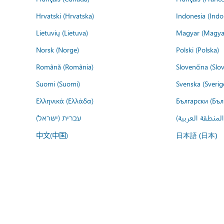
Hrvatski (Hrvatska)
Indonesia (Indo
Lietuvių (Lietuva)
Magyar (Magya
Norsk (Norge)
Polski (Polska)
Română (România)
Slovenčina (Slo
Suomi (Suomi)
Svenska (Sverig
Ελληνικά (Ελλάδα)
Български (Бъл
المنطقة العربية
עברית (ישראל)
中文(中国)
日本語 (日本)