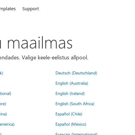
mplates
Support
u maailmas
ondades. Valige keele-eelistus allpool.
k)
Deutsch (Deutschland)
English (Australia)
tional)
English (Ireland)
ore)
English (South Africa)
ina)
Español (Chile)
américa)
Español (México)
)
Français (International)