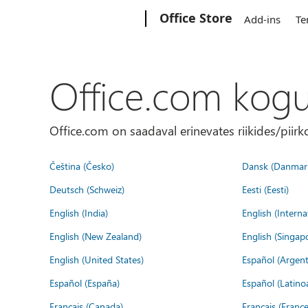
Microsoft
Office Store
Add-ins
Te
Office.com kog
Office.com on saadaval erinevates riikides/piirk
Čeština (Česko)
Dansk (Danmar
Deutsch (Schweiz)
Eesti (Eesti)
English (India)
English (Interna
English (New Zealand)
English (Singap
English (United States)
Español (Argent
Español (España)
Español (Latino
Français (Canada)
Français (France