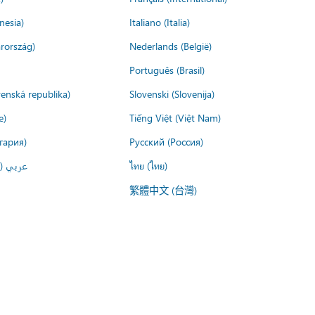
nesia)
Italiano (Italia)
rország)
Nederlands (België)
Português (Brasil)
venská republika)
Slovenski (Slovenija)
e)
Tiếng Việt (Việt Nam)
гария)
Русский (Россия)
عربي ()
ไทย (ไทย)
繁體中文 (台灣)