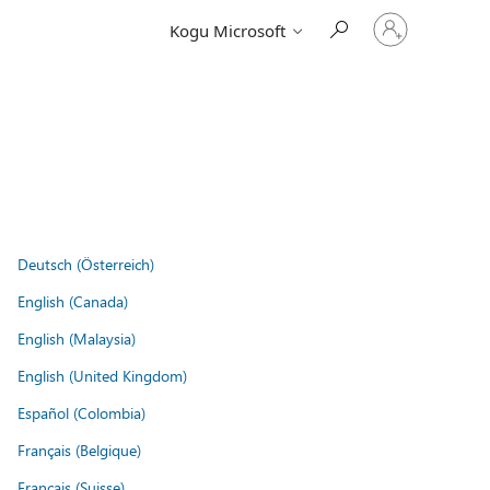
Logige
Kogu Microsoft
sisse
oma
kontole
Deutsch (Österreich)
English (Canada)
English (Malaysia)
English (United Kingdom)
Español (Colombia)
Français (Belgique)
Français (Suisse)