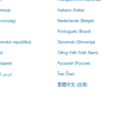
nesia)
Italiano (Italia)
rország)
Nederlands (België)
Português (Brasil)
venská republika)
Slovenski (Slovenija)
e)
Tiếng Việt (Việt Nam)
гария)
Русский (Россия)
عربي ()
ไทย (ไทย)
繁體中文 (台灣)