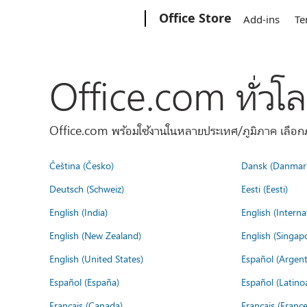
Microsoft
Office Store
Add-ins
Te
Office.com ทั่วโ
Office.com พร้อมใช้งานในหลายประเทศ/ภูมิภาค เลือกภ
Čeština (Česko)
Dansk (Danmar
Deutsch (Schweiz)
Eesti (Eesti)
English (India)
English (Interna
English (New Zealand)
English (Singap
English (United States)
Español (Argent
Español (España)
Español (Latino
Français (Canada)
Français (France