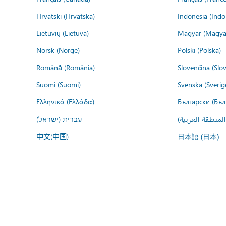
Hrvatski (Hrvatska)
Indonesia (Indo
Lietuvių (Lietuva)
Magyar (Magya
Norsk (Norge)
Polski (Polska)
Română (România)
Slovenčina (Slo
Suomi (Suomi)
Svenska (Sverig
Ελληνικά (Ελλάδα)
Български (Бъл
المنطقة العربية
עברית (ישראל)
中文(中国)
日本語 (日本)