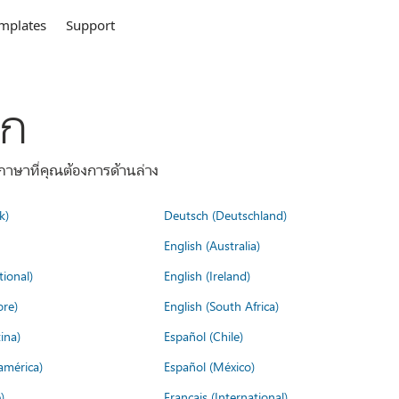
mplates
Support
ลก
าษาที่คุณต้องการด้านล่าง
k)
Deutsch (Deutschland)
English (Australia)
tional)
English (Ireland)
ore)
English (South Africa)
ina)
Español (Chile)
américa)
Español (México)
)
Français (International)