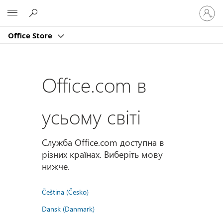
Увійдіт
Microsoft
у
свій
Office Store
обліко
запис
Office.com в
усьому світі
Служба Office.com доступна в
різних країнах. Виберіть мову
нижче.
Čeština (Česko)
Dansk (Danmark)